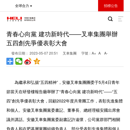
全球合力
招標公告
青春心向黨 建功新時代——叉車集團舉辦
五四創先爭優表彰大會
發布日期： 2023-05-07 20:51
叉車集團
字號：
A+
A
A-
為繼承和弘揚“五四精神”，安徽叉車集團團委于5月4日青年
節當天在研發樓報告廳舉辦了“青春心向黨 建功新時代”——“五
四”創先爭優表彰大會，回顧2022年度共青團工作，表彰先進集體
和個人。安徽叉車集團黨委書記、董事長、總經理楊安國出席會
議并講話。安徽叉車集團黨委副書記許遠懷，公司黨群部門相關
負責人和在肥基層黨團組織負責人、部分受表彰先進集體和個人