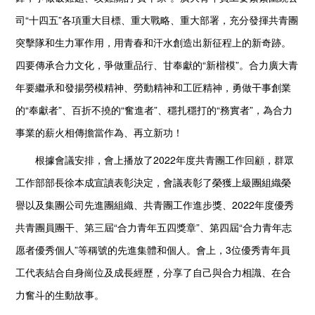
司“十四五”各項重大目標、重大戰略、重大部署，充分發揮共青團
突擊隊和生力軍作用，用青春和汗水創造出新征程上的新奇跡。
四要傳承合力文化，爭做重品行、甘奉獻的“新楷模”。合力廣大青
年要繼承和發揚勞模精神、勞動精神和工匠精神，勇做干事創業
的“奉獻者”、百折不撓的“奮進者”、穩扎穩打的“務實者”，為合力
事業的薪火相傳擔當作為、再立新功！
根據會議安排，會上播放了2022年度共青團工作回顧，群眾
工作部部長徐本成宣讀表彰決定，會議表彰了榮獲上級團組織榮
譽以及集團公司先進團組織、共青團工作進步獎、2022年度優秀
共青團員團干、第三屆“合力青年五四獎章”、第四屆“合力青年志
愿者優秀個人”等稱號的先進集體和個人。會上，3位優秀青年員
工代表結合自身崗位及成長經歷，分享了自己與合力相識、在合
力奮斗的生動故事。