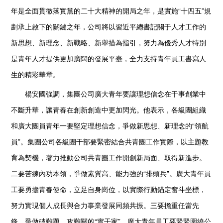
年是全面貫徹落實黨的二十大精神的開局之年，是實施“十四五”規
劃承上啟下的關鍵之年，公司將以習近平總書記關于人才工作的
新思想、新理念、新戰略、新舉措為指引，努力為優秀人才特別
是青年人才提供更加廣闊的發展平臺，全力支持青年員工書寫人
生的精彩華章。
楊安國強調，集團公司廣大青年要讓理想信念在干事創業中
不斷升華，讓青春在創新創造中更加閃光。他表示，各級團組織
和廣大團員青年一要堅定理想信念，爭做新思想、新理念的“領航
員”。集團公司各級團干部要緊密結合共青團工作實際，以主題教
育為契機，著力推動公司共青團工作開創新局面、取得新進步。
二要苦練內功本領，爭做素質高、能力強的“排頭兵”。廣大青年員
工要勇擔青春使命，立足自身崗位，以實際行動錨定奮斗坐標，
努力實現個人成長與合力事業發展同頻共振。三要擔重任當先
鋒，爭做破難題、攻難關的“實干家”。廣大青年員工要緊緊圍繞公