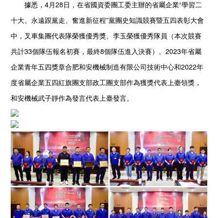
據悉，4月28日，在省國資委團工委主辦的省屬企業“學習二
十大、永遠跟黨走、奮進新征程”黨團史知識競賽暨五四表彰大會
中，叉車集團代表隊榮獲優秀獎、李玉榮獲優秀隊員（本次競賽
共計33個隊伍報名初賽，最終8個隊伍進入決賽）。2023年省屬
企業青年五四獎章合肥和安機械制造有限公司技術中心和2022年
度省屬企業五四紅旗團支部政工團支部作為獲獎代表上臺領獎，
和安機械武子靜作為發言代表上臺發言。