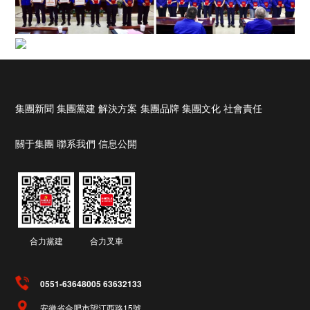
集團新聞
集團黨建
解決方案
集團品牌
集團文化
社會責任
關于集團
聯系我們
信息公開
合力黨建
合力叉車
0551-63648005 63632133
安徽省合肥市望江西路15號