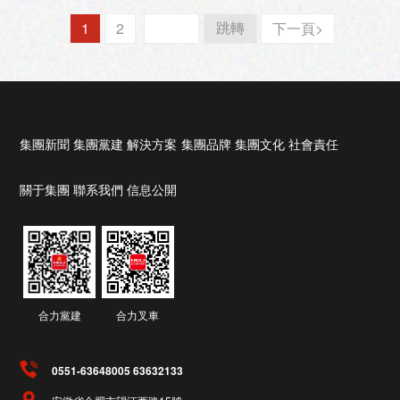
1
2
下一頁>
集團新聞
集團黨建
解決方案
集團品牌
集團文化
社會責任
關于集團
聯系我們
信息公開
合力黨建
合力叉車
0551-63648005 63632133