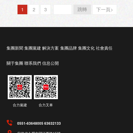
1
2
3
下一頁>
集團新聞
集團黨建
解決方案
集團品牌
集團文化
社會責任
關于集團
聯系我們
信息公開
合力黨建
合力叉車
0551-63648005 63632133