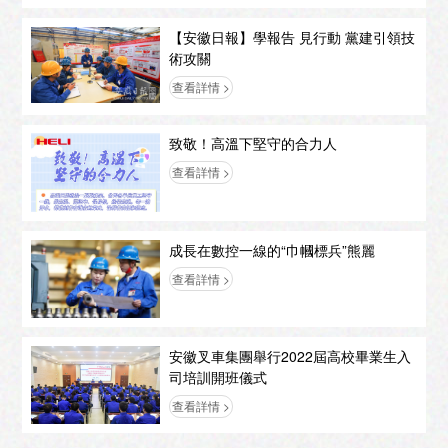
【安徽日報】學報告 見行動 黨建引領技
術攻關
查看詳情 >
致敬！高溫下堅守的合力人
查看詳情 >
成長在數控一線的“巾幗標兵”熊麗
查看詳情 >
安徽叉車集團舉行2022屆高校畢業生入
司培訓開班儀式
查看詳情 >