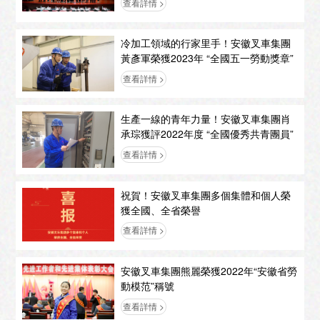
查看詳情 >
冷加工領域的行家里手！安徽叉車集團
黃彥軍榮獲2023年 “全國五一勞動獎章”
查看詳情 >
生產一線的青年力量！安徽叉車集團肖
承琮獲評2022年度 “全國優秀共青團員”
查看詳情 >
祝賀！安徽叉車集團多個集體和個人榮
獲全國、全省榮譽
查看詳情 >
安徽叉車集團熊麗榮獲2022年“安徽省勞
動模范”稱號
查看詳情 >