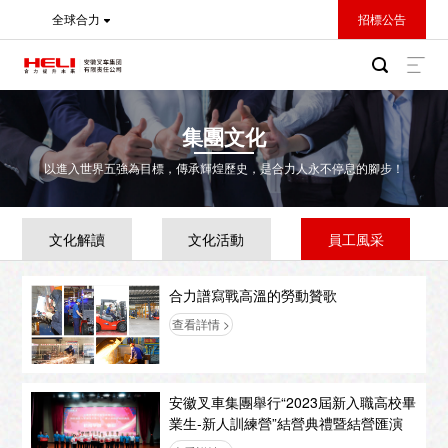
全球合力
招標公告
集團文化
以進入世界五強為目標，傳承輝煌歷史，是合力人永不停息的腳步！
文化解讀
文化活動
員工風采
合力譜寫戰高溫的勞動贊歌
查看詳情 >
安徽叉車集團舉行“2023屆新入職高校畢
業生-新人訓練營”結營典禮暨結營匯演