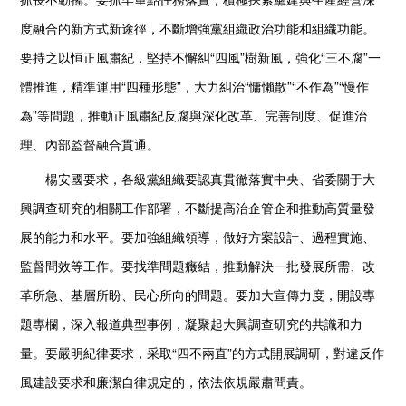
度融合的新方式新途徑，不斷增強黨組織政治功能和組織功能。
要持之以恒正風肅紀，堅持不懈糾“四風”樹新風，強化“三不腐”一
體推進，精準運用“四種形態”，大力糾治“慵懶散”“不作為”“慢作
為”等問題，推動正風肅紀反腐與深化改革、完善制度、促進治
理、內部監督融合貫通。
楊安國要求，各級黨組織要認真貫徹落實中央、省委關于大
興調查研究的相關工作部署，不斷提高治企管企和推動高質量發
展的能力和水平。要加強組織領導，做好方案設計、過程實施、
監督問效等工作。要找準問題癥結，推動解決一批發展所需、改
革所急、基層所盼、民心所向的問題。要加大宣傳力度，開設專
題專欄，深入報道典型事例，凝聚起大興調查研究的共識和力
量。要嚴明紀律要求，采取“四不兩直”的方式開展調研，對違反作
風建設要求和廉潔自律規定的，依法依規嚴肅問責。