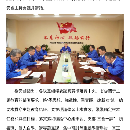
安國主持會議并講話。
楊安國指出，各級黨組織要認真貫徹落實中央、省委關于主
題教育的部署要求，將“學思想、強黨性、重實踐、建新功”這一總
要求貫穿主題教育始終。要在理論學習上求實效。緊緊錨定根本
任務和具體目標，落實落細理論中心組學習、支部“三會一課”、讀
書班、個人自學、講專題黨課、集中研討等重點學習舉措，真正