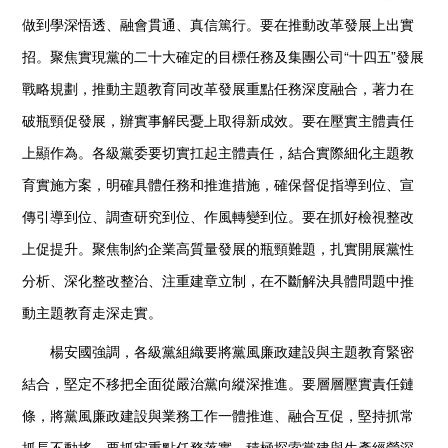
做到學深悟透、融會貫通、真信篤行。要在推動改革發展上出實
招。聚焦實現黨的二十大確定的目標任務及集團公司“十四五”發展
戰略規劃，推動主題教育同改革發展重點任務深度融合，著力在
破瓶頸促發展，辦實事解民憂上取得新成效。要在壓實主體責任
上顯作為。各級黨委要切實扛起主體責任，結合實際細化主題教
育實施方案，明確具體任務和推進措施，確保督促指導到位、宣
傳引導到位、調查研究到位、作風轉變到位。要在抓好檢視整改
上促提升。聚焦制約企業高質量發展的瓶頸難題，扎實開展黨性
分析、深化整改整治、注重建章立制，在不斷解決具體問題中推
動主題教育走深走實。
楊安國強調，各級黨組織要將黨風廉政建設與主題教育緊密
結合，堅定不移把全面從嚴治黨向縱深推進。要層層壓實責任鏈
條，將黨風廉政建設與業務工作一體推進、融合互促，堅持抓常
抓長不動搖。要抓牢重點任務落實，積極探索黨建與生產經營深