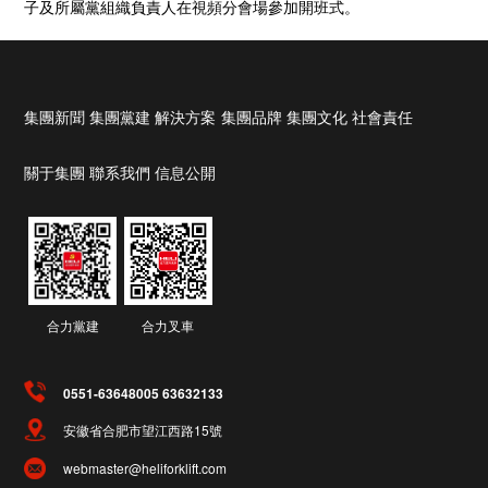
子及所屬黨組織負責人在視頻分會場參加開班式。
集團新聞
集團黨建
解決方案
集團品牌
集團文化
社會責任
關于集團
聯系我們
信息公開
合力黨建
合力叉車
0551-63648005 63632133
安徽省合肥市望江西路15號
webmaster@heliforklift.com