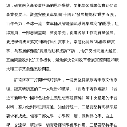
源，研究融入新發展格局的思路舉措。要把學習成果落實到促進
事業發展上。聚焦安徽叉車集團“十四五”發展規劃和“世界五強，
百年合力，全球一流工業車輛及智能物流系統集成商”的愿景，組
織黨員、干部忠誠盡職、奮勇爭先，促進各項工作高質量發展。
要把學習成果落實到辦好民生實事上。常態化開展“為群眾辦實
事、為基層解難題”實踐活動和接訪下訪，用好“突出問題大起底、
直面問題改到位”工作機制，聚焦解決公司改革發展實際問題和廣
大職工群眾急難愁盼問題。
許遠懷在主持開班式時指出，一是要堅持讀原著學原文悟原
理。認真研讀黨的二十大報告和黨章、《習近平著作選讀》《習
近平新時代中國特色社會主義思想專題摘編》等中央指定的學習
材料，努力做到學思用貫通、知信行統一。二是要堅持高標準嚴
要求有成效。領導干部先學一步學深一層，做到靜心學、自主
學、交流學、研討學，切實發揮領學促學作用。三是要堅持學在