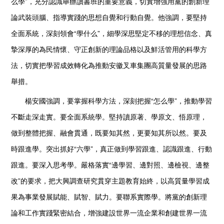
么學”，充分認識舉辦讀書班的重要意義，切實增強用黨的創新理
論武裝頭腦、指導實踐的思想自覺和行動自覺。他強調，要堅持
全面系統，深刻領會“學什么”，細學深思堅定不移的理想信念、真
摯深厚的為民情懷、守正創新的理論品格以及鮮活管用的科學方
法，切實把學習成效轉化為推動安徽叉車集團高質量發展的思路
舉措。
楊安國強調，要掌握科學方法，深刻把握“怎么學”，推動學習
不斷走深走實。要全面系統學。堅持讀原著、學原文、悟原理，
做到整體把握、融會貫通，既要知其然，更要知其所以然。要及
時跟進學。突出抓好“六學”，真正做到學習跟進、認識跟進、行動
跟進。要深入思考學。嚴格落實“邊學習、邊對照、邊檢視、邊整
改”的要求，把大興調查研究貫穿主題教育始終，以高質量學習成
果為事業發展賦能、賦智、賦力。要聯系實際學。將黨的創新理
論和工作實踐緊密結合，增強建設世界一流企業和創建世界一流