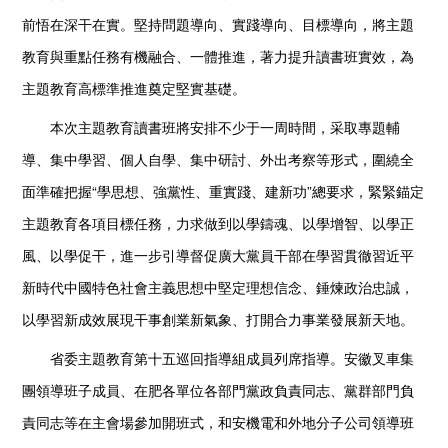
前悟在深干在實。堅持問題導向、實踐導向、目標導向，將主題
教育與重點任務有機融合、一體推進，著力提升讀書班實效，為
主題教育高標準推進奠定堅實基礎。
本次主題教育讀書班將安排不少于一周時間，采取專題輔
導、集中學習、個人自學、集中研討、外出考察等形式，圍繞全
面準確把握“學思想、強黨性、重實踐、建新功”總要求，緊緊錨定
主題教育各項目標任務，力求做到以學鑄魂、以學增智、以學正
風、以學促干，進一步引導督促廣大黨員干部在學習貫徹習近平
新時代中國特色社會主義思想中堅定理想信念、錘煉政治忠誠，
以學習新成效展現干事創業新氣象、打開合力事業發展新天地。
省委主題教育第十五巡回指導組成員列席指導。安徽叉車集
團領導班子成員、在肥各單位各部門黨政負責同志、黨群部門負
責同志等在主會場參加開班式，和安機電和外地分子公司領導班