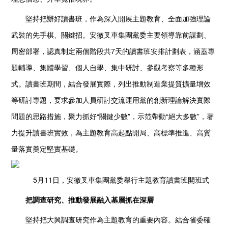
堅持把辦好讀書班，作為深入開展主題教育、全面加強理論
武裝的先手棋、關鍵招。安徽叉車集團黨委主要領導靠前謀劃、
周密部署，認真制定兩個階段共7天的讀書班安排計劃表，涵蓋專
題輔導、集體學習、個人自學、集中研討、參觀考察等多種形
式。讀書班期間，結合發展實際，列出推動制造業提質擴量增效
等研討專題，要求參加人員研討交流運用黨的創新理論解決實際
問題的思路措施，聚力抓好“關鍵少數”，示范帶動“絕大多數”，著
力提升讀書班實效，為主題教育高起點開局、高標準推進、高質
量落實奠定堅實基礎。
5月11日，安徽叉車集團黨委舉行主題教育讀書班開班式
把調查研究、推動發展融入基層抓在深層
堅持把大興調查研究作為主題教育的重要內容。結合省委確