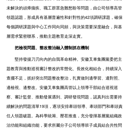
未解決的頑瘴痼疾、職工群眾急難愁盼等問題，由公司領導高管
領題認題，形成具有基層普遍性和針對性的42項調研課題，確保
每個調研課題與中心工作同向同頻，與決策需要深度融合，與基
層需求緊密聯系，推動主題教育走深走實。
把檢視問題、整改整治融入體制抓在機制
堅持發揚刀刃向內的自我革命精神。安徽叉車集團黨委把主
題教育與推動巡視審計整改的常態化、長效化相結合，持續深入
查擺不足，抓好突出問題整改整治，扎實做到邊學習、邊對照、
邊檢視、邊整改。安徽叉車集團高管以上領導干部結合巡視巡
察、審計監督、推動發展遇到、調研發現問題，認真列出需要持
續解決的問題清單19項，逐項安排牽頭領導、牽頭部門和牽頭責
任人領題破題。為科學統籌、壓茬推進，充分發揮基層黨組織政
治功能和組織功能，要求所屬分子公司領導班子成員結合共性問