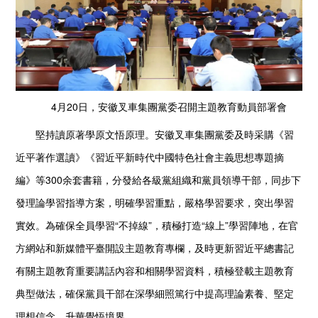
4月20日，安徽叉車集團黨委召開主題教育動員部署會
堅持讀原著學原文悟原理。安徽叉車集團黨委及時采購《習
近平著作選讀》《習近平新時代中國特色社會主義思想專題摘
編》等300余套書籍，分發給各級黨組織和黨員領導干部，同步下
發理論學習指導方案，明確學習重點，嚴格學習要求，突出學習
實效。為確保全員學習“不掉線”，積極打造“線上”學習陣地，在官
方網站和新媒體平臺開設主題教育專欄，及時更新習近平總書記
有關主題教育重要講話內容和相關學習資料，積極登載主題教育
典型做法，確保黨員干部在深學細照篤行中提高理論素養、堅定
理想信念、升華覺悟境界。