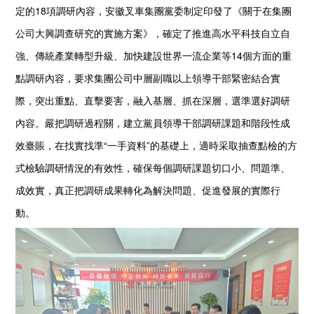
定的18項調研內容，安徽叉車集團黨委制定印發了《關于在集團
公司大興調查研究的實施方案》，確定了推進高水平科技自立自
強、傳統產業轉型升級、加快建設世界一流企業等14個方面的重
點調研內容，要求集團公司中層副職以上領導干部緊密結合實
際，突出重點、直擊要害，融入基層、抓在深層，選準選好調研
內容。嚴把調研過程關，建立黨員領導干部調研課題和階段性成
效臺賬，在找實找準“一手資料”的基礎上，適時采取抽查點檢的方
式檢驗調研情況的有效性，確保每個調研課題切口小、問題準、
成效實，真正把調研成果轉化為解決問題、促進發展的實際行
動。