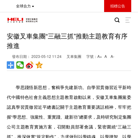
全球合力
招標公告
安徽叉車集團“三融三抓”推動主題教育有序
推進
發布日期： 2023-05-12 11:24
叉車集團
字號：
A+
A
A-
學思踐悟新思想，奮楫爭先建新功。自學習貫徹習近平新時
代中國特色社會主義思想主題教育啟動以來，安徽叉車集團黨委
認真學習貫徹習近平總書記關于主題教育重要講話精神，牢牢把
握“學思想、強黨性、重實踐、建新功”總要求，及時研究制定集團
公司主題教育實施方案，召開動員部署會議，緊密圍繞“三融三
抓”，推深做實“規定動作”，力求做到以學鑄魂、以學增智、以學