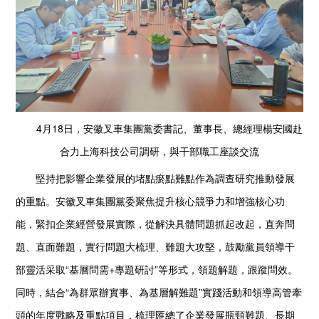
4月18日，安徽叉車集團黨委書記、董事長、總經理楊安國赴
合力上海科技公司調研，與干部職工座談交流
堅持把影響企業發展的堵點瘀點難點作為調查研究推動發展
的重點。安徽叉車集團黨委聚焦提升核心競爭力和增強核心功
能，緊扣企業經營發展實際，從解決具體問題抓起改起，直奔問
題、直面難題，實行問題大梳理、難題大攻堅，鼓勵黨員領導干
部靈活采取“基層問需+專題研討”等形式，領題解題，跟蹤問效。
同時，結合“為群眾辦實事、為基層解難題”實踐活動和領導高管牽
頭的年度戰略及重點項目，梳理匯總了企業發展瓶頸難題、長期