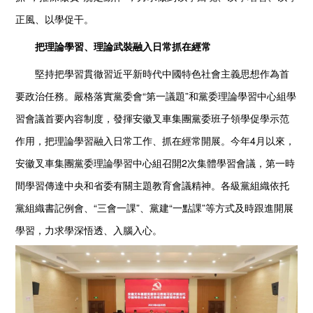
正風、以學促干。
把理論學習、理論武裝融入日常抓在經常
堅持把學習貫徹習近平新時代中國特色社會主義思想作為首
要政治任務。嚴格落實黨委會“第一議題”和黨委理論學習中心組學
習會議首要內容制度，發揮安徽叉車集團黨委班子領學促學示范
作用，把理論學習融入日常工作、抓在經常開展。今年4月以來，
安徽叉車集團黨委理論學習中心組召開2次集體學習會議，第一時
間學習傳達中央和省委有關主題教育會議精神。各級黨組織依托
黨組織書記例會、“三會一課”、黨建“一點課”等方式及時跟進開展
學習，力求學深悟透、入腦入心。