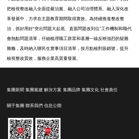
把檢視整改融入全面從嚴治黨、融入公司治理體系、融入深化改
革發展中，力求在主題教育期間取得實效。為持續推進整改整
治，抓好用好“突出問題大起底、直面問題改到位”工作機制和職代
會熱點問題清單，仔細梳理職工群眾和基層一線反映強烈的疑難
雜癥，及時納入辦民生實事項目清單，按月點檢對賬銷號，提升
檢視整改質效，服務企業高質量發展。
集團新聞
集團黨建
解決方案
集團品牌
集團文化
社會責任
關于集團
聯系我們
信息公開