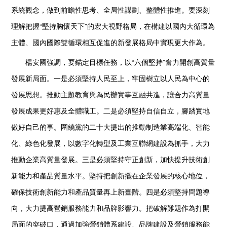
系統觀念，做到前瞻性思考、全局性謀劃、整體性推進。要深刻
理解把握“堅持胸懷天下”的宏大視野格局，在構建以國內大循環為
主體、國內國際雙循環相互促進的新發展格局中實現更大作為。
楊安國強調，要錨定目標任務，以“六個堅持”奮力開創高質量
發展新局面。一是必須堅持人民至上，牢固樹立以人民為中心的
發展思想。推動主題教育與為民辦實事互融共進，讓合力高質量
發展成果更好惠及全體職工。二是必須堅持自信自立，腳踏實地
做好自己的事。圍繞黨的二十大提出的推動制造業高端化、智能
化、綠色化發展，以數字化轉型及工業互聯網建設為抓手，大力
推動企業高質量發展。三是必須堅持守正創新，加快提升技術創
新能力和產品質量水平。堅持把創新擺在企業發展的核心地位，
確保技術創新能力和產品質量再上新臺階。四是必須堅持問題導
向，大力提高營銷服務能力和品牌影響力。把破解難題作為打開
局面的突破口，通過加強營銷體系建設、品牌建設及營銷服務能