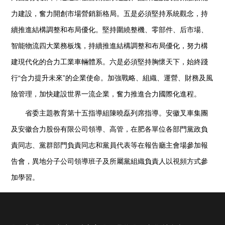
力建設，奮力開創市場營銷新格局。五是必須堅持系統觀念，持
續推進結構調整和布局優化。堅持圍繞整機、零部件、后市場、
智能物流四大業務板塊，持續推進結構調整和布局優化，努力構
建現代化的合力工業車輛體系。六是必須堅持胸懷天下，始終踐
行“合力提升未來”的企業使命。加強戰略、組織、運營、財務及風
險管理，加快建設世界一流企業，奮力推進合力國際化進程。
省委主題教育第十五指導組陳曉磊列席指導。安徽叉車集團
及安徽合力股份有限公司領導、高管，在肥各單位各部門黨政負
責同志、黨群部門負責同志和黨員代表等在報告廳主會場參加報
告會，異地分子公司領導班子及所屬黨組織負責人以視頻方式參
加學習。