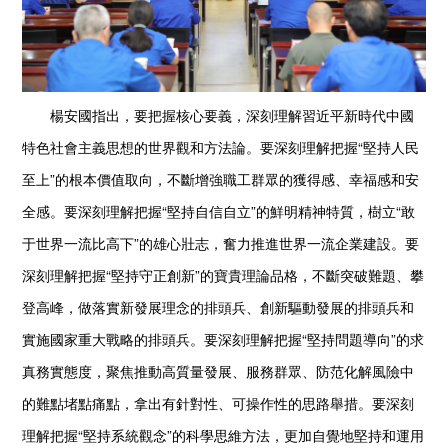
楊安國指出，要把握核心要義，深刻理解習近平新時代中國
特色社會主義思想的世界觀和方法論。要深刻理解把握“堅持人民
至上”的根本價值取向，不斷增強職工群眾的獲得感、幸福感和安
全感。要深刻理解把握“堅持自信自立”的鮮明精神特質，樹立“敢
于世界一流比高下”的雄心壯志，奮力推進世界一流企業建設。要
深刻理解把握“堅持守正創新”的寶貴理論品格，不斷突破難題、攀
登高峰，做落實新發展理念的排頭兵、創新驅動發展的排頭兵和
實施國家重大戰略的排頭兵。要深刻理解把握“堅持問題導向”的求
真務實態度，聚焦推動高質量發展、服務群眾、防范化解風險中
的難點堵點痛點，拿出有針對性、可操作性的思路舉措。要深刻
理解把握“堅持系統觀念”的科學思維方法，更加自覺地堅持和運用