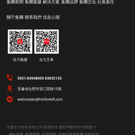
集團新聞
集團黨建
解決方案
集團品牌
集團文化
社會責任
關于集團
聯系我們
信息公開
合力黨建
合力叉車
0551-63648005 63632133
安徽省合肥市望江西路15號
webmaster@heliforklift.com
安徽合力股份有限公司 版權所有
皖ICP備05001082號-1
網站地圖
鄭重聲明
打假聲明
安徽新媒體集團 技術支持